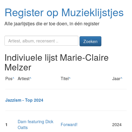
Register op Muzieklijstjes
Alle jaarlijstjes die er toe doen, in één register
Zoeken
Indiviuele lijst Marie-Claire
Melzer
Pos
^
Artiest
^
Titel
^
Jaar
^
Jazzism - Top 2024
Dam featuring Dick
1
Forward!
2024
Oatts