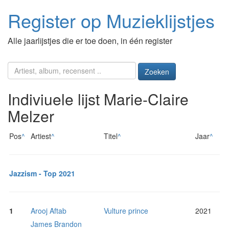
Register op Muzieklijstjes
Alle jaarlijstjes die er toe doen, in één register
Zoeken
Indiviuele lijst Marie-Claire
Melzer
Pos
^
Artiest
^
Titel
^
Jaar
^
Jazzism - Top 2021
1
Arooj Aftab
Vulture prince
2021
James Brandon