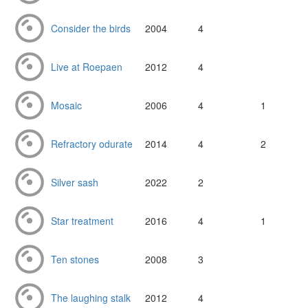
Consider the birds
2004
4
Live at Roepaen
2012
4
Mosaic
2006
4
1
Refractory odurate
2014
4
2
Silver sash
2022
2
Star treatment
2016
4
1
Ten stones
2008
3
The laughing stalk
2012
4