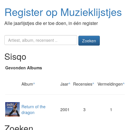
Register op Muzieklijstjes
Alle jaarlijstjes die er toe doen, in één register
Zoeken
Sisqo
Gevonden Albums
Album
^
Jaar
^
Recensies
^
Vermeldingen
^
Return of the
2001
3
1
dragon
Zoeken