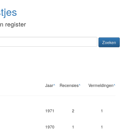
tjes
én register
Zoeken
Jaar
^
Recensies
^
Vermeldingen
^
1971
2
1
1970
1
1