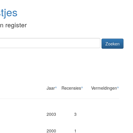
tjes
én register
Zoeken
Jaar
^
Recensies
^
Vermeldingen
^
2003
3
2000
1