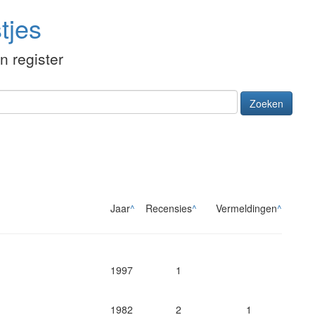
tjes
én register
Zoeken
Jaar
^
Recensies
^
Vermeldingen
^
1997
1
1982
2
1