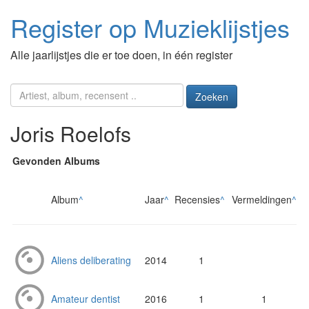
Register op Muzieklijstjes
Alle jaarlijstjes die er toe doen, in één register
Zoeken
Joris Roelofs
Gevonden Albums
Album
^
Jaar
^
Recensies
^
Vermeldingen
^
Aliens deliberating
2014
1
Amateur dentist
2016
1
1