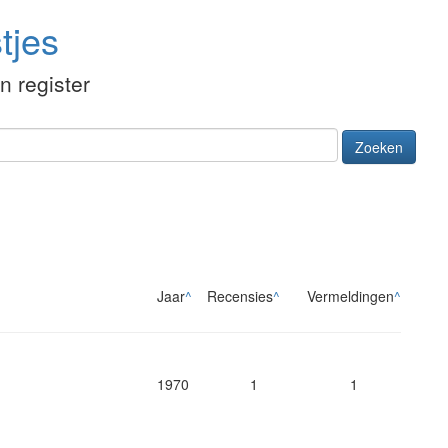
tjes
én register
Zoeken
Jaar
^
Recensies
^
Vermeldingen
^
1970
1
1