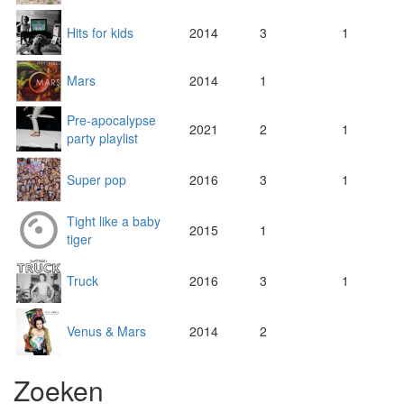
Hits for kids
2014
3
1
Mars
2014
1
Pre-apocalypse
2021
2
1
party playlist
Super pop
2016
3
1
Tight like a baby
2015
1
tiger
Truck
2016
3
1
Venus & Mars
2014
2
Zoeken