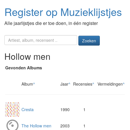
Register op Muzieklijstjes
Alle jaarlijstjes die er toe doen, in één register
Zoeken
Hollow men
Gevonden Albums
Album
^
Jaar
^
Recensies
^
Vermeldingen
^
Cresta
1990
1
The Hollow men
2003
1