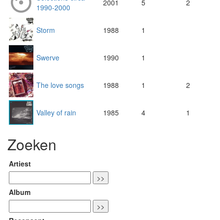
2001
5
2
1990-2000
Storm
1988
1
Swerve
1990
1
The love songs
1988
1
2
Valley of rain
1985
4
1
Zoeken
Artiest
Album