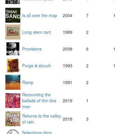
Is all over the map
2004
7
1
Long stem rant
1989
2
Provisions
2008
6
1
Purge & slouch
1993
2
1
Ramp
1991
2
Recounting the
ballads of thin line
2019
1
men
Returns to the valley
2018
3
of rain
Selections circa