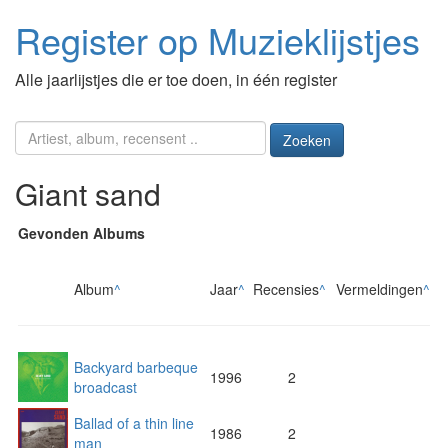
Register op Muzieklijstjes
Alle jaarlijstjes die er toe doen, in één register
Zoeken
Giant sand
Gevonden Albums
Album
^
Jaar
^
Recensies
^
Vermeldingen
^
Backyard barbeque
1996
2
broadcast
Ballad of a thin line
1986
2
man