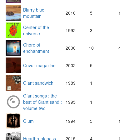
Blurry blue
2010
5
1
mountain
Center of the
1992
3
universe
Chore of
2000
10
4
enchantment
Cover magazine
2002
5
Giant sandwich
1989
1
Giant songs : the
best of Giant sand :
1995
1
volume two
Glum
1994
5
1
Heartbreak pass
2015
4
1