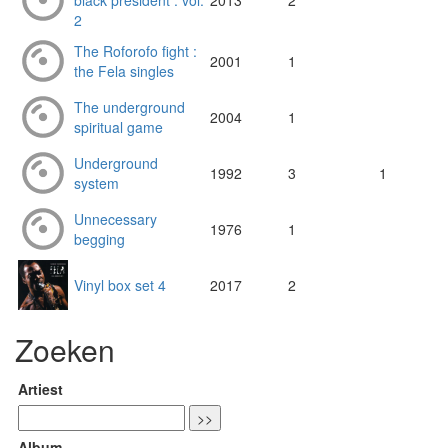
black president : vol.
2013
2
2
The Roforofo fight :
2001
1
the Fela singles
The underground
2004
1
spiritual game
Underground
1992
3
1
system
Unnecessary
1976
1
begging
Vinyl box set 4
2017
2
Zoeken
Artiest
Album