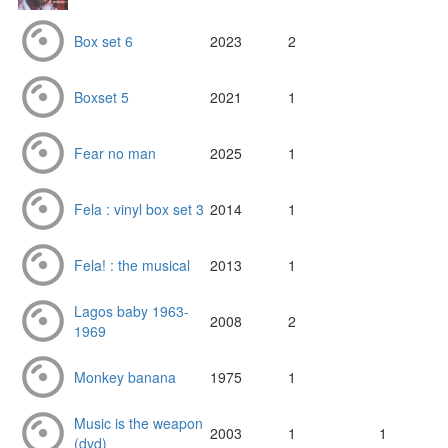
Box set 6
2023
2
Boxset 5
2021
1
Fear no man
2025
1
Fela : vinyl box set 3
2014
1
Fela! : the musical
2013
1
Lagos baby 1963-
2008
2
1969
Monkey banana
1975
1
Music is the weapon
2003
1
1
(dvd)