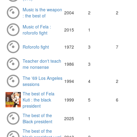
Music is the weapon
2004
2
2
: the best of
Music of Fela :
2015
1
roforofo fight
Roforofo fight
1972
3
7
Teacher don't teach
1986
3
me nonsense
The '69 Los Angeles
1994
4
2
sessions
The best of Fela
Kuti : the black
1999
5
6
president
The best of the
2025
1
Black president
The best of the