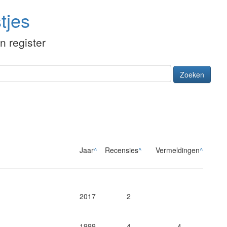
tjes
én register
Zoeken
Jaar
^
Recensies
^
Vermeldingen
^
2017
2
1999
4
4