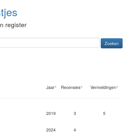
tjes
én register
Zoeken
Jaar
^
Recensies
^
Vermeldingen
^
2019
3
5
2024
4