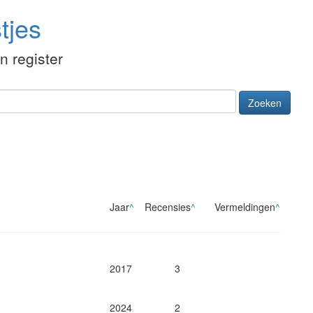
tjes
én register
Zoeken
Jaar
^
Recensies
^
Vermeldingen
^
2017
3
2024
2