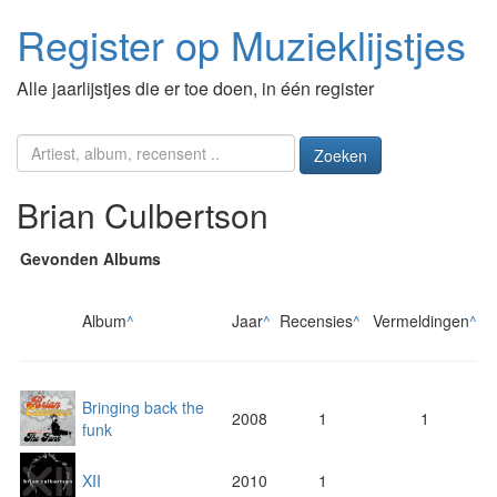
Register op Muzieklijstjes
Alle jaarlijstjes die er toe doen, in één register
Zoeken
Brian Culbertson
Gevonden Albums
Album
^
Jaar
^
Recensies
^
Vermeldingen
^
Bringing back the
2008
1
1
funk
XII
2010
1