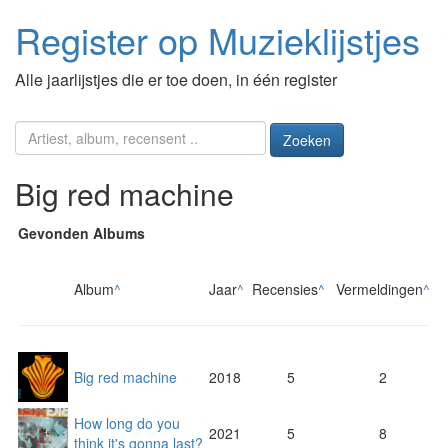
Register op Muzieklijstjes
Alle jaarlijstjes die er toe doen, in één register
Zoeken
Big red machine
Gevonden Albums
Album
^
Jaar
^
Recensies
^
Vermeldingen
^
Big red machine
2018
5
2
How long do you
2021
5
8
think it's gonna last?