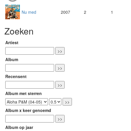
Nu med
2007
2
1
Zoeken
Artiest
Album
Recensent
Album met sterren
Album x keer genoemd
Album op jaar