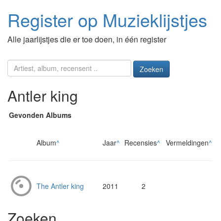
Register op Muzieklijstjes
Alle jaarlijstjes die er toe doen, in één register
Zoeken
Antler king
Gevonden Albums
Album
^
Jaar
^
Recensies
^
Vermeldingen
^
The Antler king
2011
2
Zoeken