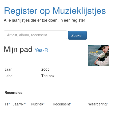
Register op Muzieklijstjes
Alle jaarlijstjes die er toe doen, in één register
Zoeken
Mijn pad
Yes-R
Jaar
2005
Label
The box
Recensies
Ts
^
Jaar/Nr
^
Rubriek
^
Recensent
^
Waardering
^