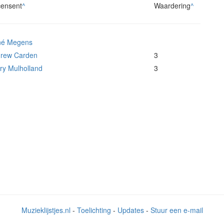
ensent
^
Waardering
^
né Megens
rew Carden
3
ry Mulholland
3
Muzieklijstjes.nl
-
Toelichting
-
Updates
-
Stuur een e-mail