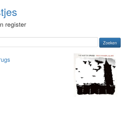
tjes
én register
Zoeken
rugs