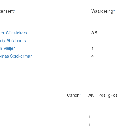
censent
^
Waardering
^
ter Wijnstekers
8.5
ndy Abrahams
n Meijer
1
omas Spiekerman
4
Canon
^
AK
Pos
gPos
1
1