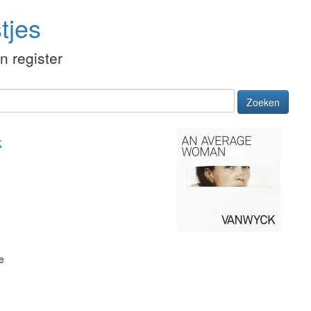
tjes
én register
Zoeken
k
e