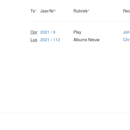
Ts
^
Jaar/Nr
^
Rubriek
^
Rec
Oor
2021 / 9
Play
Joh
Lus
2021 / 113
Albums Nieuw
Chr