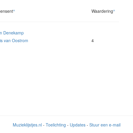
ensent
^
Waardering
^
n Denekamp
is van Oostrom
4
Muzieklijstjes.nl
-
Toelichting
-
Updates
-
Stuur een e-mail