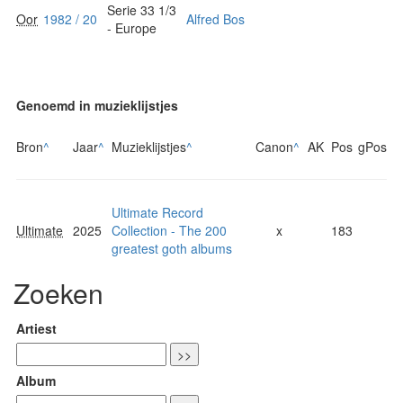
Serie 33 1/3
Oor
1982 / 20
Alfred Bos
- Europe
Genoemd in muzieklijstjes
Bron
^
Jaar
^
Muzieklijstjes
^
Canon
^
AK
Pos
gPos
Ultimate Record
Ultimate
2025
Collection - The 200
x
183
greatest goth albums
Zoeken
Artiest
Album