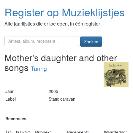
Register op Muzieklijstjes
Alle jaarlijstjes die er toe doen, in één register
Zoeken
Mother's daughter and other
songs
Tunng
Jaar
2005
Label
Static caravan
Recensies
Ts
^
Jaar/Nr
^
Rubriek
^
Recensent
^
Waardering
^