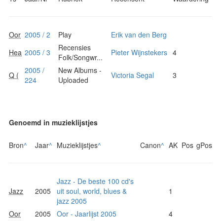
Oor
2005 / 2
Play
Erik van den Berg
Recensies
Hea
2005 / 3
Pieter Wijnstekers
4
Folk/Songwr...
2005 /
New Albums -
Q (
Victoria Segal
3
224
Uploaded
Genoemd in muzieklijstjes
Bron
^
Jaar
^
Muzieklijstjes
^
Canon
^
AK
Pos
gPos
Jazz - De beste 100 cd's
Jazz
2005
uit soul, world, blues &
1
jazz 2005
Oor
2005
Oor - Jaarlijst 2005
4