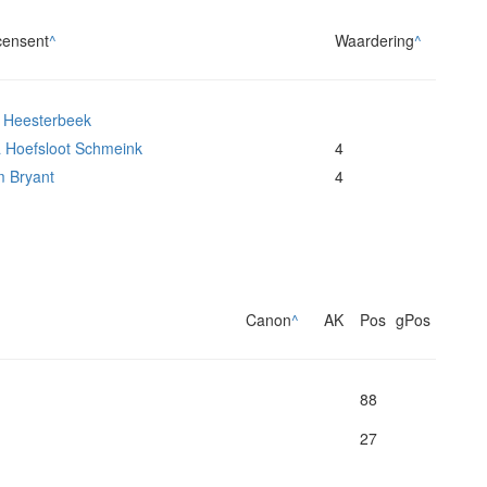
ensent
^
Waardering
^
s Heesterbeek
 Hoefsloot Schmeink
4
 Bryant
4
Canon
^
AK
Pos
gPos
88
27