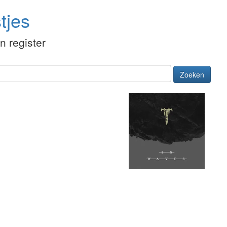
tjes
én register
Zoeken