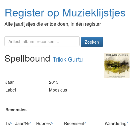
Register op Muzieklijstjes
Alle jaarlijstjes die er toe doen, in één register
Zoeken
Spellbound
Trilok Gurtu
Jaar
2013
Label
Moosicus
Recensies
Ts
^
Jaar/Nr
^
Rubriek
^
Recensent
^
Waardering
^