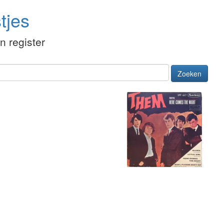
tjes
én register
Zoeken