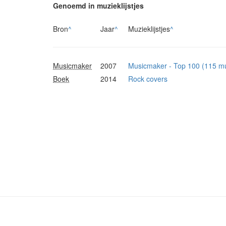
Genoemd in muzieklijstjes
Bron
^
Jaar
^
Muzieklijstjes
^
Musicmaker
2007
Musicmaker - Top 100 (115 mu
Boek
2014
Rock covers