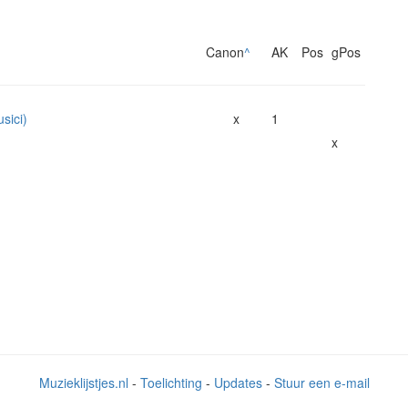
Canon
^
AK
Pos
gPos
sici)
x
1
x
Muzieklijstjes.nl
-
Toelichting
-
Updates
-
Stuur een e-mail