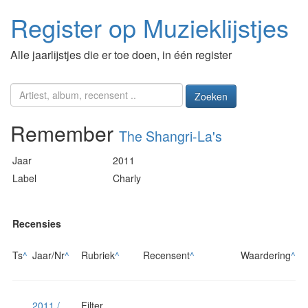
Register op Muzieklijstjes
Alle jaarlijstjes die er toe doen, in één register
Zoeken
Remember
The Shangri-La's
Jaar
2011
Label
Charly
Recensies
Ts
^
Jaar/Nr
^
Rubriek
^
Recensent
^
Waardering
^
2011 /
Filter