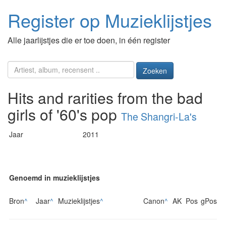
Register op Muzieklijstjes
Alle jaarlijstjes die er toe doen, in één register
Zoeken
Hits and rarities from the bad
girls of '60's pop
The Shangri-La's
Jaar
2011
Genoemd in muzieklijstjes
Bron
^
Jaar
^
Muzieklijstjes
^
Canon
^
AK
Pos
gPos