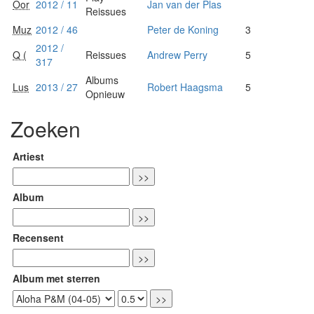
Oor
2012 / 11
Jan van der Plas
Reissues
Muz
2012 / 46
Peter de Koning
3
2012 /
Q (
Reissues
Andrew Perry
5
317
Albums
Lus
2013 / 27
Robert Haagsma
5
Opnieuw
Zoeken
Artiest
Album
Recensent
Album met sterren