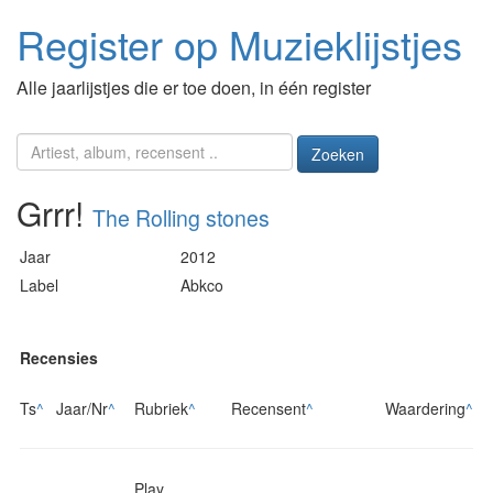
Register op Muzieklijstjes
Alle jaarlijstjes die er toe doen, in één register
Zoeken
Grrr!
The Rolling stones
Jaar
2012
Label
Abkco
Recensies
Ts
^
Jaar/Nr
^
Rubriek
^
Recensent
^
Waardering
^
Play