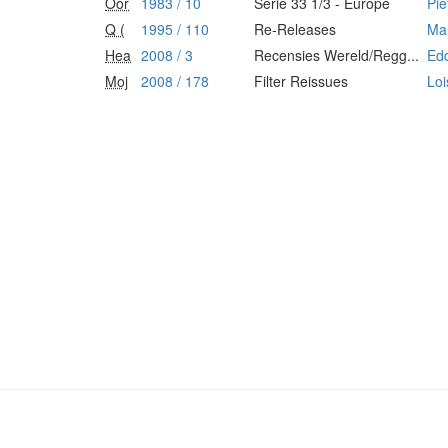
Oor
1983 / 10
Serie 33 1/3 - Europe
Pie
Q (
1995 / 110
Re-Releases
Ma
Hea
2008 / 3
Recensies Wereld/Regg...
Edd
Moj
2008 / 178
Filter Reissues
Loi