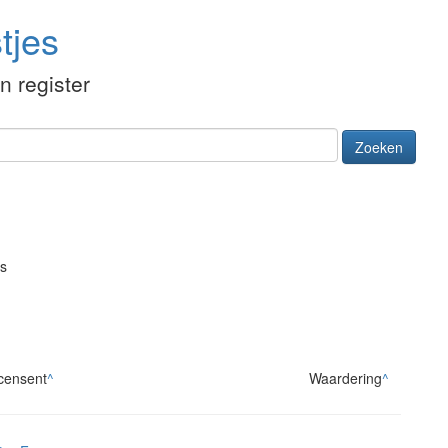
tjes
én register
Zoeken
s
censent
^
Waardering
^