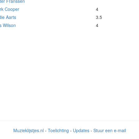
ter Franssen
rk Cooper
4
ie Aarts
3.5
s Wilson
4
Muzieklijstjes.nl
-
Toelichting
-
Updates
-
Stuur een e-mail