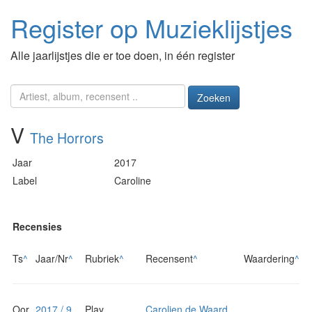
Register op Muzieklijstjes
Alle jaarlijstjes die er toe doen, in één register
Zoeken
V
The Horrors
Jaar
2017
Label
Caroline
Recensies
Ts
^
Jaar/Nr
^
Rubriek
^
Recensent
^
Waardering
^
Oor
2017 / 9
Play
Carolien de Waard