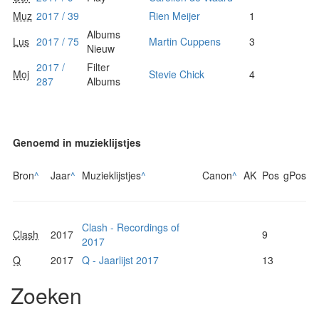
Muz
2017 / 39
Rien Meijer
1
Albums
Lus
2017 / 75
Martin Cuppens
3
Nieuw
2017 /
Filter
Moj
Stevie Chick
4
287
Albums
Genoemd in muzieklijstjes
Bron
^
Jaar
^
Muzieklijstjes
^
Canon
^
AK
Pos
gPos
Clash - Recordings of
Clash
2017
9
2017
Q
2017
Q - Jaarlijst 2017
13
Zoeken