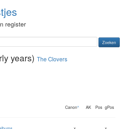
tjes
én register
Zoeken
rly years)
The Clovers
Canon
^
AK
Pos
gPos
 albums
x
x