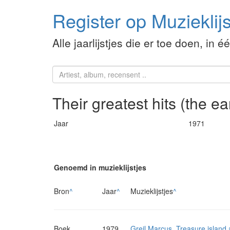
Register op Muzieklijs
Alle jaarlijstjes die er toe doen, in é
Their greatest hits (the ea
Jaar
1971
Genoemd in muzieklijstjes
Bron
^
Jaar
^
Muzieklijstjes
^
Boek
1979
Greil Marcus. Treasure island