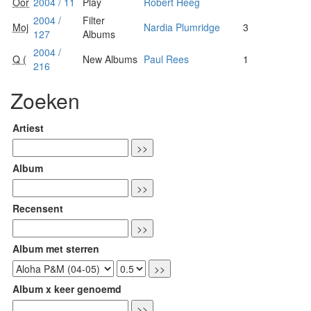
Oor
2004 / 11
Play
Robert Heeg
2004 /
Filter
Moj
Nardia Plumridge
3
127
Albums
2004 /
Q (
New Albums
Paul Rees
1
216
Zoeken
Artiest
Album
Recensent
Album met sterren
Album x keer genoemd