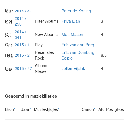
Muz
2014 / 47
Peter de Koning
1
2014 /
Moj
Filter Albums
Priya Elan
3
253
2014 /
Q (
New Albums
Matt Mason
4
341
Oor
2015 / 1
Play
Erik van den Berg
Recensies
Eric van Domburg
Hea
2015 / 2
8.5
Rock
Scipio
Albums
Lus
2015 / 47
Jolien Eijsink
4
Nieuw
Genoemd in muzieklijstjes
Bron
^
Jaar
^
Muzieklijstjes
^
Canon
^
AK
Pos
gPos