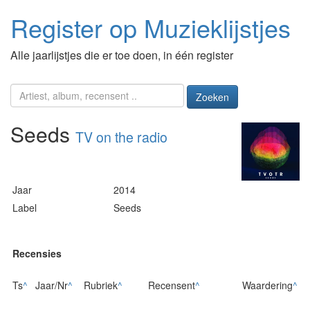
Register op Muzieklijstjes
Alle jaarlijstjes die er toe doen, in één register
Zoeken
Seeds
TV on the radio
Jaar
2014
Label
Seeds
Recensies
Ts
^
Jaar/Nr
^
Rubriek
^
Recensent
^
Waardering
^