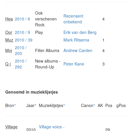
Ook
Recensent
Hea
2010 / 6
verschenen
4
onbekend
Rock
Oor
2010 / 9
Play
Erik van den Berg
Muz
2010 / 39
Mark Ritsema
1
2010 /
Moj
Filter Albums
Andrew Carden
4
203
2010 /
New albums -
Q (
Peter Kane
3
292
Round-Up
Genoemd in muzieklijstjes
Bron
^
Jaar
^
Muzieklijstjes
^
Canon
^
AK
Pos
gPos
Village
Village voice -
2010
29