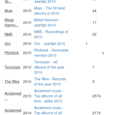
Vo...
Jaarlijst 2010
Mojo - The 50 best
Mojo
2010
44
albums of 2010
Metal
Metal Hammer -
2010
17
Hamm...
Jaarlijst 2010
NME - Recordings of
NME
2010
22
2010
Oor
2010
Oor - Jaarlijst 2010
1
Pitchfork - Honorable
Pitchfork
2010
x
mention 2010
Terrorizer - 40
Terrorizer
2010
albums of the year
7
2010
The Wire - Records
The Wire
2010
3
of the year 2010
Acclaimed music -
Acclaimed
2013
Top albums of all
2374
...
time : editie 2013
Acclaimed music -
Acclaimed
2014
Top albums of all
2170