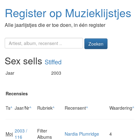
Register op Muzieklijstjes
Alle jaarlijstjes die er toe doen, in één register
Zoeken
Sex sells
Stiffed
Jaar
2003
Recensies
Ts
^
Jaar/Nr
^
Rubriek
^
Recensent
^
Waardering
^
2003 /
Filter
Moj
Nardia Plumridge
4
116
Albums