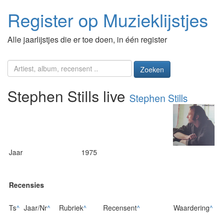
Register op Muzieklijstjes
Alle jaarlijstjes die er toe doen, in één register
Zoeken
Stephen Stills live
Stephen Stills
Jaar
1975
Recensies
Ts
^
Jaar/Nr
^
Rubriek
^
Recensent
^
Waardering
^