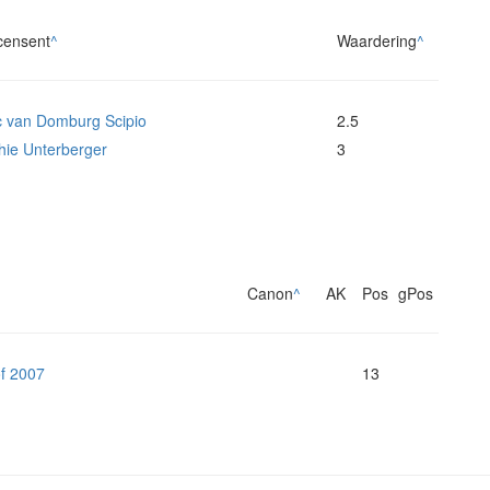
censent
^
Waardering
^
c van Domburg Scipio
2.5
hie Unterberger
3
Canon
^
AK
Pos
gPos
of 2007
13