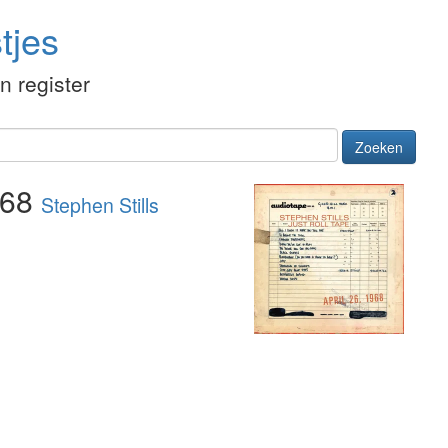
tjes
én register
Zoeken
1968
Stephen Stills