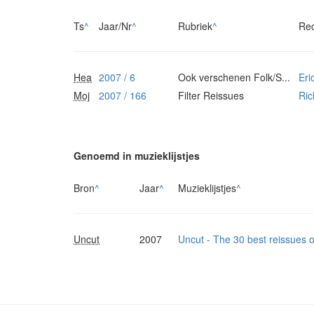
Ts
^
Jaar/Nr
^
Rubriek
^
Re
Hea
2007 / 6
Ook verschenen Folk/S...
Eri
Moj
2007 / 166
Filter Reissues
Ric
Genoemd in muzieklijstjes
Bron
^
Jaar
^
Muzieklijstjes
^
Uncut
2007
Uncut - The 30 best reissues 