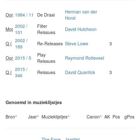
Herman van der
Oor
1984 / 11
De Draai
Horst
2002 /
Filter
Moj
David Hutcheon
101
Reissues
2002 /
Q (
Re-Releases
Steve Lowe
3
189
Play
Oor
2015 / 5
Raymond Rotteveel
Reissues
2015 /
Q (
Reissues
David Quantick
3
346
Genoemd in muzieklijstjes
Bron
^
Jaar
^
Muzieklijstjes
^
Canon
^
AK
Pos
gPos
The Face - Jaarlijst