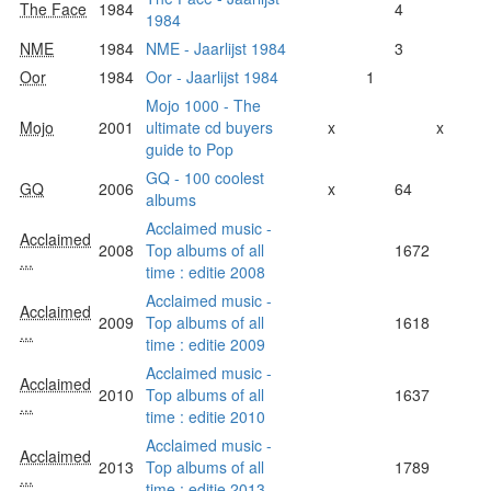
The Face
1984
4
1984
NME
1984
NME - Jaarlijst 1984
3
Oor
1984
Oor - Jaarlijst 1984
1
Mojo 1000 - The
Mojo
2001
ultimate cd buyers
x
x
guide to Pop
GQ - 100 coolest
GQ
2006
x
64
albums
Acclaimed music -
Acclaimed
2008
Top albums of all
1672
...
time : editie 2008
Acclaimed music -
Acclaimed
2009
Top albums of all
1618
...
time : editie 2009
Acclaimed music -
Acclaimed
2010
Top albums of all
1637
...
time : editie 2010
Acclaimed music -
Acclaimed
2013
Top albums of all
1789
...
time : editie 2013