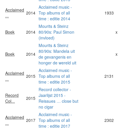
Acclaimed music -
Acclaimed
2014
Top albums of all
1933
...
time : editie 2014
Mourits & Steinz
Boek
2014
80/90s: Paul Simon
x
(invloed)
Mourits & Steinz
80/90s: Mandela uit
Boek
2014
x
de gevangenis en
honger de wereld uit
Acclaimed music -
Acclaimed
2015
Top albums of all
2131
...
time : editie 2015
Record collector -
Record
Jaarlijst 2015 -
2015
Col...
Reissues … close but
no cigar
Acclaimed music -
Acclaimed
2017
Top albums of all
2302
...
time : editie 2017