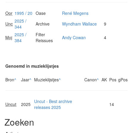
Oor
1995 / 20
Oase
René Megens
2025 /
Unc
Archive
Wyndham Wallace
9
344
2025 /
Filter
Moj
Andy Cowan
4
384
Reissues
Genoemd in muzieklijstjes
Bron
^
Jaar
^
Muzieklijstjes
^
Canon
^
AK
Pos
gPos
Uncut - Best archive
Uncut
2025
14
releases 2025
Zoeken