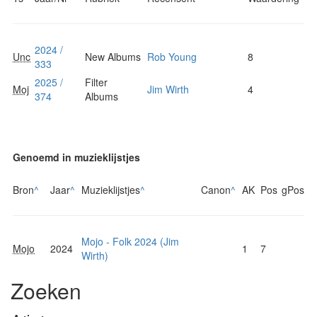
2024 /
Unc
New Albums
Rob Young
8
333
2025 /
Filter
Moj
Jim Wirth
4
374
Albums
Genoemd in muzieklijstjes
Bron
^
Jaar
^
Muzieklijstjes
^
Canon
^
AK
Pos
gPos
Mojo - Folk 2024 (Jim
Mojo
2024
1
7
Wirth)
Zoeken