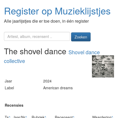
Register op Muzieklijstjes
Alle jaarlijstjes die er toe doen, in één register
Zoeken
The shovel dance
Shovel dance
collective
Jaar
2024
Label
American dreams
Recensies
Ts
^
Jaar/Nr
^
Rubriek
^
Recensent
^
Waardering
^