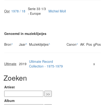
Serie 33 1/3
Oor
1978 / 18
Michiel Moll
- Europe
Genoemd in muzieklijstjes
Bron
^
Jaar
^
Muzieklijstjes
^
Canon
^
AK
Pos
gPos
Ultimate Record
Ultimate
2019
x
Collection - 1975-1979
Zoeken
Artiest
Album