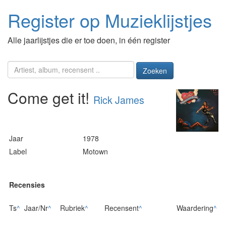
Register op Muzieklijstjes
Alle jaarlijstjes die er toe doen, in één register
Zoeken
Come get it!
Rick James
Jaar
1978
Label
Motown
Recensies
Ts
^
Jaar/Nr
^
Rubriek
^
Recensent
^
Waardering
^