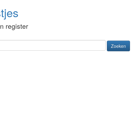
tjes
én register
Zoeken