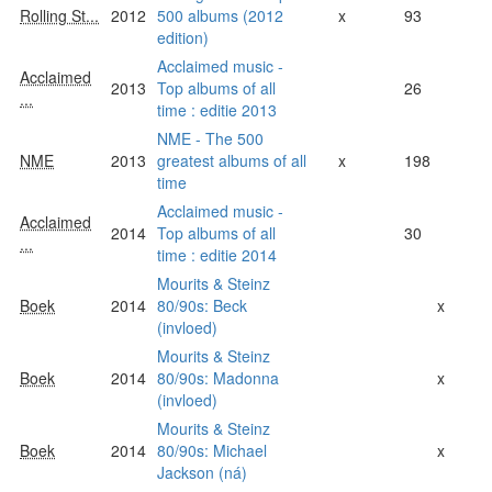
Rolling St...
2012
500 albums (2012
x
93
edition)
Acclaimed music -
Acclaimed
2013
Top albums of all
26
...
time : editie 2013
NME - The 500
NME
2013
greatest albums of all
x
198
time
Acclaimed music -
Acclaimed
2014
Top albums of all
30
...
time : editie 2014
Mourits & Steinz
Boek
2014
80/90s: Beck
x
(invloed)
Mourits & Steinz
Boek
2014
80/90s: Madonna
x
(invloed)
Mourits & Steinz
Boek
2014
80/90s: Michael
x
Jackson (ná)