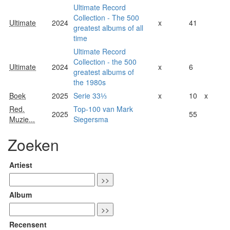
Ultimate Record
Collection - The 500
Ultimate
2024
x
41
greatest albums of all
time
Ultimate Record
Collection - the 500
Ultimate
2024
x
6
greatest albums of
the 1980s
Boek
2025
Serie 33⅓
x
10
x
Red.
Top-100 van Mark
2025
55
Muzie...
Siegersma
Zoeken
Artiest
Album
Recensent