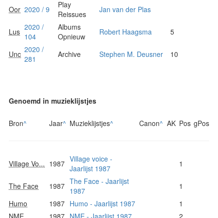
Play
Oor
2020 / 9
Jan van der Plas
Reissues
2020 /
Albums
Lus
Robert Haagsma
5
104
Opnieuw
2020 /
Unc
Archive
Stephen M. Deusner
10
281
Genoemd in muzieklijstjes
Bron
^
Jaar
^
Muzieklijstjes
^
Canon
^
AK
Pos
gPos
Village voice -
Village Vo...
1987
1
Jaarlijst 1987
The Face - Jaarlijst
The Face
1987
1
1987
Humo
1987
Humo - Jaarlijst 1987
1
NME
1987
NME - Jaarlijst 1987
2