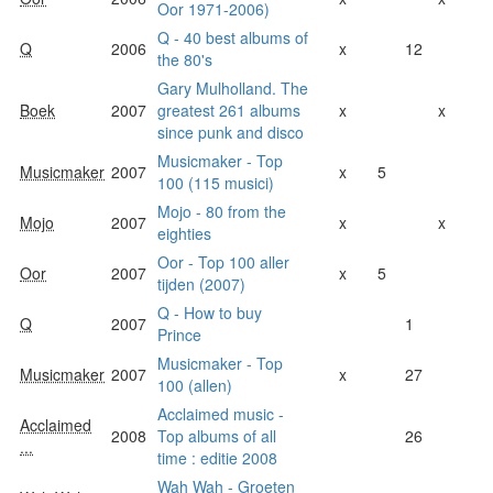
Oor 1971-2006)
Q - 40 best albums of
Q
2006
x
12
the 80's
Gary Mulholland. The
Boek
2007
greatest 261 albums
x
x
since punk and disco
Musicmaker - Top
Musicmaker
2007
x
5
100 (115 musici)
Mojo - 80 from the
Mojo
2007
x
x
eighties
Oor - Top 100 aller
Oor
2007
x
5
tijden (2007)
Q - How to buy
Q
2007
1
Prince
Musicmaker - Top
Musicmaker
2007
x
27
100 (allen)
Acclaimed music -
Acclaimed
2008
Top albums of all
26
...
time : editie 2008
Wah Wah - Groeten