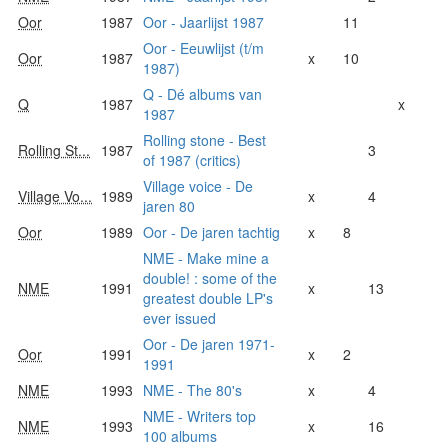
Oor
1987
Oor - Jaarlijst 1987
11
Oor - Eeuwlijst (t/m
Oor
1987
x
10
1987)
Q - Dé albums van
Q
1987
x
1987
Rolling stone - Best
Rolling St...
1987
3
of 1987 (critics)
Village voice - De
Village Vo...
1989
x
4
jaren 80
Oor
1989
Oor - De jaren tachtig
x
8
NME - Make mine a
double! : some of the
NME
1991
x
13
greatest double LP's
ever issued
Oor - De jaren 1971-
Oor
1991
x
2
1991
NME
1993
NME - The 80's
x
4
NME - Writers top
NME
1993
x
16
100 albums