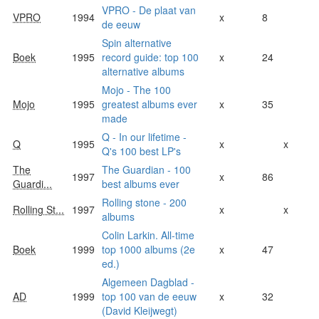
VPRO - De plaat van
VPRO
1994
x
8
de eeuw
Spin alternative
Boek
1995
record guide: top 100
x
24
alternative albums
Mojo - The 100
Mojo
1995
greatest albums ever
x
35
made
Q - In our lifetime -
Q
1995
x
x
Q's 100 best LP's
The
The Guardian - 100
1997
x
86
Guardi...
best albums ever
Rolling stone - 200
Rolling St...
1997
x
x
albums
Colin Larkin. All-time
Boek
1999
top 1000 albums (2e
x
47
ed.)
Algemeen Dagblad -
AD
1999
top 100 van de eeuw
x
32
(David Kleijwegt)