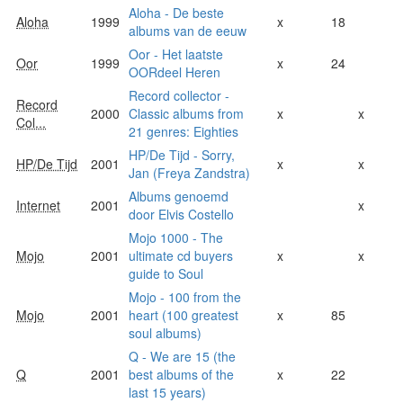
Aloha - De beste
Aloha
1999
x
18
albums van de eeuw
Oor - Het laatste
Oor
1999
x
24
OORdeel Heren
Record collector -
Record
2000
Classic albums from
x
x
Col...
21 genres: Eighties
HP/De Tijd - Sorry,
HP/De Tijd
2001
x
x
Jan (Freya Zandstra)
Albums genoemd
Internet
2001
x
door Elvis Costello
Mojo 1000 - The
Mojo
2001
ultimate cd buyers
x
x
guide to Soul
Mojo - 100 from the
Mojo
2001
heart (100 greatest
x
85
soul albums)
Q - We are 15 (the
Q
2001
best albums of the
x
22
last 15 years)