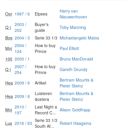
Harry van
Oor
1987 / 6
Elpees
Nieuwenhoven
2003 /
Buyer's
Q (
Toby Manning
202
guide
Boe
2004 / 3
Serie 33 1/3
Michaelangelo Matos
2004 /
How to buy
Moj
Paul Elliott
124
Prince
100
2005 / 1
Bruno MacDonald
2007 /
How to buy
Q (
Gareth Grundy
254
Prince
Bertram Mourits &
Hea
2009 / 6
Artikel
Pieter Steinz
Luisteren
Bertram Mourits &
Hea
2009 / 6
&cetera
Pieter Steinz
2010 /
Last Night a
Moj
Alison Goldfrapp
197
Record C...
Serie 33 1/3
Lus
2016 / 63
Robert Haagsma
South Af...