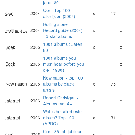
jaren 80
Oor - Top 100
Oor
2004
x
17
allertijden (2004)
Rolling stone -
Rolling St...
2004
Record guide (2004)
x
x
- 5-star albums
1001 albums : Jaren
Boek
2005
x
x
80
1001 albums you
Boek
2005
must hear before you
x
die - 1980s
New nation - top 100
New nation
2005
albums by black
x
75
artists
Robert Christgau -
Internet
2006
x
x
Albums met A+
Wat is het allerbeste
Internet
2006
album? Top 100
x
31
(VPRO)
Oor - 35-tal (jubileum
Oor
2006
x
x