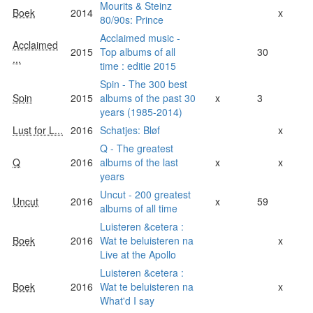
Mourits & Steinz
Boek
2014
x
80/90s: Prince
Acclaimed music -
Acclaimed
2015
Top albums of all
30
...
time : editie 2015
Spin - The 300 best
Spin
2015
albums of the past 30
x
3
years (1985-2014)
Lust for L...
2016
Schatjes: Bløf
x
Q - The greatest
Q
2016
albums of the last
x
x
years
Uncut - 200 greatest
Uncut
2016
x
59
albums of all time
Luisteren &cetera :
Boek
2016
Wat te beluisteren na
x
Live at the Apollo
Luisteren &cetera :
Boek
2016
Wat te beluisteren na
x
What'd I say