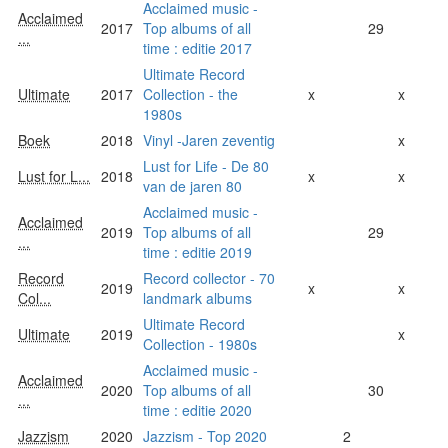
Acclaimed music -
Acclaimed
2017
Top albums of all
29
...
time : editie 2017
Ultimate Record
Ultimate
2017
Collection - the
x
x
1980s
Boek
2018
Vinyl -Jaren zeventig
x
Lust for Life - De 80
Lust for L...
2018
x
x
van de jaren 80
Acclaimed music -
Acclaimed
2019
Top albums of all
29
...
time : editie 2019
Record
Record collector - 70
2019
x
x
Col...
landmark albums
Ultimate Record
Ultimate
2019
x
Collection - 1980s
Acclaimed music -
Acclaimed
2020
Top albums of all
30
...
time : editie 2020
Jazzism
2020
Jazzism - Top 2020
2