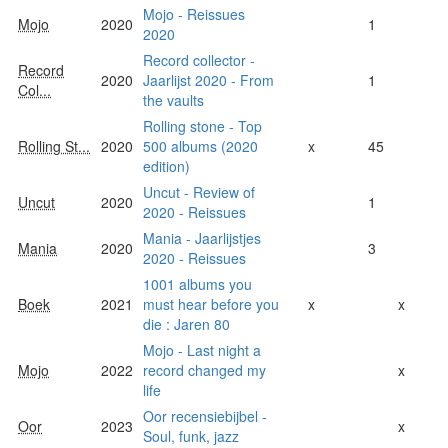
Mojo - Reissues
Mojo
2020
1
2020
Record collector -
Record
2020
Jaarlijst 2020 - From
1
Col...
the vaults
Rolling stone - Top
Rolling St...
2020
500 albums (2020
x
45
edition)
Uncut - Review of
Uncut
2020
1
2020 - Reissues
Mania - Jaarlijstjes
Mania
2020
3
2020 - Reissues
1001 albums you
Boek
2021
must hear before you
x
x
die : Jaren 80
Mojo - Last night a
Mojo
2022
record changed my
x
life
Oor recensiebijbel -
Oor
2023
x
Soul, funk, jazz