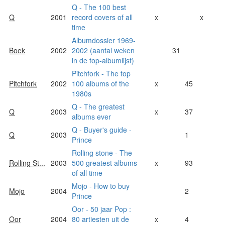
Q - The 100 best
Q
2001
record covers of all
x
x
time
Albumdossier 1969-
Boek
2002
2002 (aantal weken
31
in de top-albumlijst)
Pitchfork - The top
Pitchfork
2002
100 albums of the
x
45
1980s
Q - The greatest
Q
2003
x
37
albums ever
Q - Buyer's guide -
Q
2003
1
Prince
Rolling stone - The
Rolling St...
2003
500 greatest albums
x
93
of all time
Mojo - How to buy
Mojo
2004
2
Prince
Oor - 50 jaar Pop :
Oor
2004
80 artiesten uit de
x
4