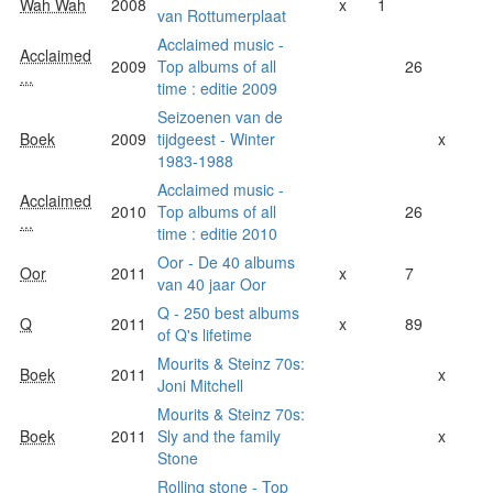
Wah Wah
2008
x
1
van Rottumerplaat
Acclaimed music -
Acclaimed
2009
Top albums of all
26
...
time : editie 2009
Seizoenen van de
Boek
2009
tijdgeest - Winter
x
1983-1988
Acclaimed music -
Acclaimed
2010
Top albums of all
26
...
time : editie 2010
Oor - De 40 albums
Oor
2011
x
7
van 40 jaar Oor
Q - 250 best albums
Q
2011
x
89
of Q's lifetime
Mourits & Steinz 70s:
Boek
2011
x
Joni Mitchell
Mourits & Steinz 70s:
Boek
2011
Sly and the family
x
Stone
Rolling stone - Top