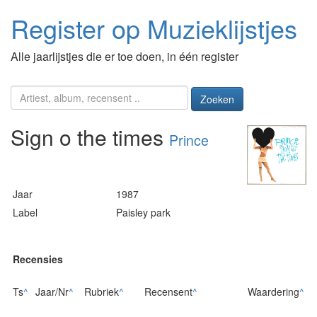
Register op Muzieklijstjes
Alle jaarlijstjes die er toe doen, in één register
Zoeken
Sign o the times
Prince
Jaar
1987
Label
Paisley park
Recensies
Ts
^
Jaar/Nr
^
Rubriek
^
Recensent
^
Waardering
^