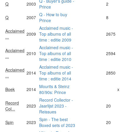
Q - Buyer's guide -
Q
2003
2
Prince
Q - How to buy
Q
2007
8
Prince
Acclaimed music -
Acclaimed
2009
Top albums of all
2675
...
time : editie 2009
Acclaimed music -
Acclaimed
2010
Top albums of all
2594
...
time : editie 2010
Acclaimed music -
Acclaimed
2014
Top albums of all
2850
...
time : editie 2014
Mourits & Steinz
Boek
2014
x
80/90s: Prince
Record Collector -
Record
2023
Jaarlijst 2023 -
20
Col...
Reissues
Spin - The best
Spin
2023
20
Boxed sets of 2023