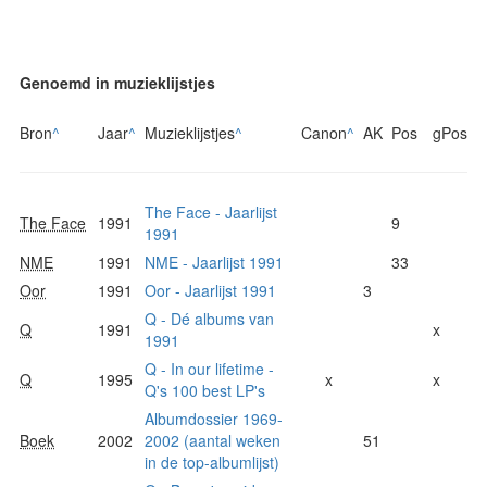
Genoemd in muzieklijstjes
Bron
^
Jaar
^
Muzieklijstjes
^
Canon
^
AK
Pos
gPos
The Face - Jaarlijst
The Face
1991
9
1991
NME
1991
NME - Jaarlijst 1991
33
Oor
1991
Oor - Jaarlijst 1991
3
Q - Dé albums van
Q
1991
x
1991
Q - In our lifetime -
Q
1995
x
x
Q's 100 best LP's
Albumdossier 1969-
Boek
2002
2002 (aantal weken
51
in de top-albumlijst)