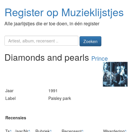
Register op Muzieklijstjes
Alle jaarlijstjes die er toe doen, in één register
Zoeken
Diamonds and pearls
Prince
Jaar
1991
Label
Paisley park
Recensies
Ts
^
Jaar/Nr
^
Rubriek
^
Recensent
^
Waardering
^