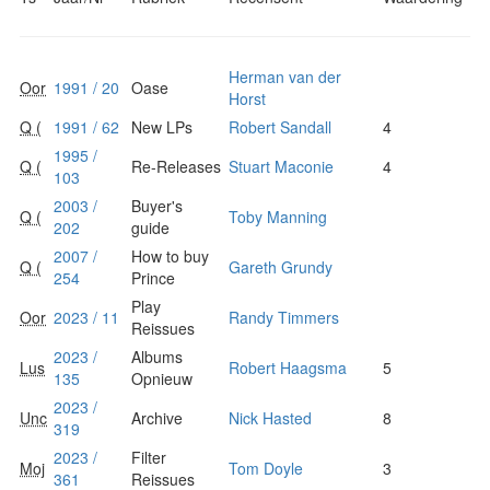
Herman van der
Oor
1991 / 20
Oase
Horst
Q (
1991 / 62
New LPs
Robert Sandall
4
1995 /
Q (
Re-Releases
Stuart Maconie
4
103
2003 /
Buyer's
Q (
Toby Manning
202
guide
2007 /
How to buy
Q (
Gareth Grundy
254
Prince
Play
Oor
2023 / 11
Randy Timmers
Reissues
2023 /
Albums
Lus
Robert Haagsma
5
135
Opnieuw
2023 /
Unc
Archive
Nick Hasted
8
319
2023 /
Filter
Moj
Tom Doyle
3
361
Reissues