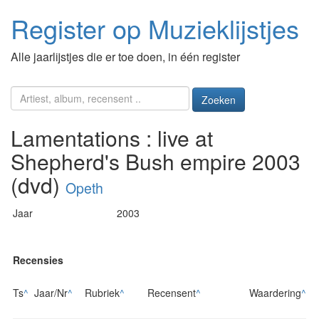
Register op Muzieklijstjes
Alle jaarlijstjes die er toe doen, in één register
Zoeken
Lamentations : live at
Shepherd's Bush empire 2003
(dvd)
Opeth
Jaar
2003
Recensies
Ts
^
Jaar/Nr
^
Rubriek
^
Recensent
^
Waardering
^