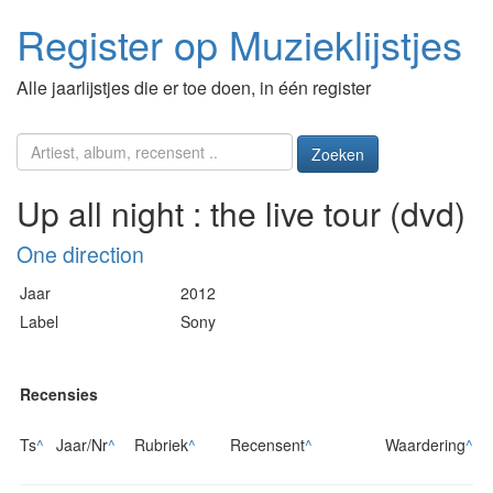
Register op Muzieklijstjes
Alle jaarlijstjes die er toe doen, in één register
Zoeken
Up all night : the live tour (dvd)
One direction
Jaar
2012
Label
Sony
Recensies
Ts
^
Jaar/Nr
^
Rubriek
^
Recensent
^
Waardering
^